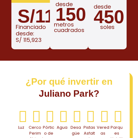
desde
desde
150
S/
113500
450
metros
Financiado
soles
cuadrados
desde:
S/ 115,923
¿Por qué invertir en
Juliano Park?
Luz
Cerco
Pórtic
Agua
Desa
Pistas
Vered
Parqu
Perim
o de
güe
Asfalt
as
es