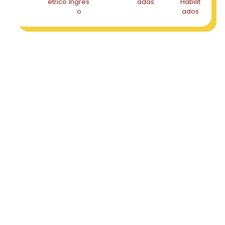
étrico
Ingres
adas
Habilit
o
ados