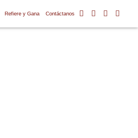
Facebook-
Instagram
Youtube
Tikto
Refiere y Gana
Contáctanos
square